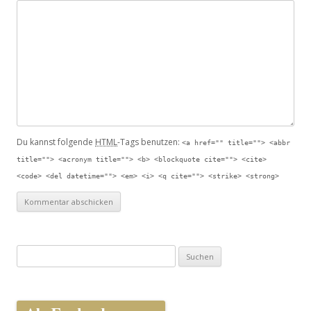
Du kannst folgende
HTML
-Tags benutzen:
<a href="" title=""> <abbr
title=""> <acronym title=""> <b> <blockquote cite=""> <cite>
<code> <del datetime=""> <em> <i> <q cite=""> <strike> <strong>
Suche nach: